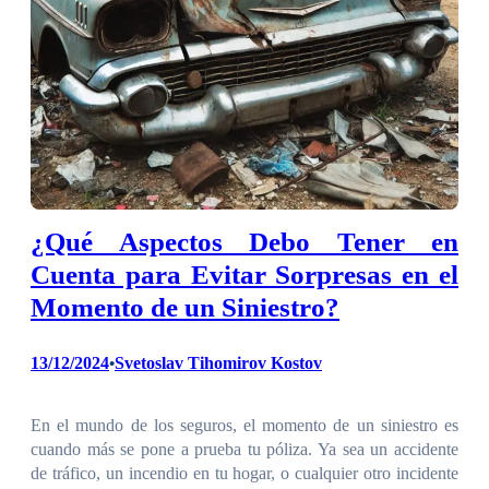
¿Qué Aspectos Debo Tener en
Cuenta para Evitar Sorpresas en el
Momento de un Siniestro?
13/12/2024
Svetoslav Tihomirov Kostov
•
En el mundo de los seguros, el momento de un siniestro es
cuando más se pone a prueba tu póliza. Ya sea un accidente
de tráfico, un incendio en tu hogar, o cualquier otro incidente